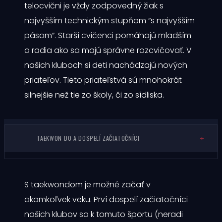
telocvični je vždy zodpovedný žiak s
najvyšším technickým stupňom “s najvyšším
pásom”. Starší cvičenci pomáhajú mladším
a radia ako sa majú správne rozcvičovať. V
našich kluboch si deti nachádzajú nových
priateľov. Tieto priateľstvá sú mnohokrát
silnejšie než tie zo školy, či zo sídliska.
TAEKWON-DO A DOSPELÍ ZAČIATOČNÍCI
S taekwondom je možné začať v
akomkoľvek veku. Prví dospelí začiatočníci
našich klubov sa k tomuto športu (neradi