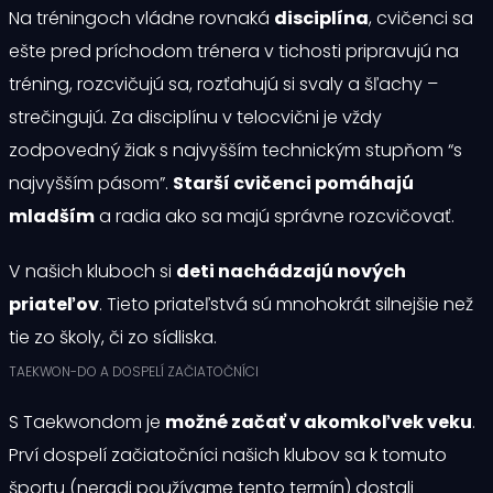
Na tréningoch vládne rovnaká
disciplína
, cvičenci sa
ešte pred príchodom trénera v tichosti pripravujú na
tréning, rozcvičujú sa, rozťahujú si svaly a šľachy –
strečingujú. Za disciplínu v telocvični je vždy
zodpovedný žiak s najvyšším technickým stupňom “s
najvyšším pásom”.
Starší cvičenci pomáhajú
mladším
a radia ako sa majú správne rozcvičovať.
V našich kluboch si
deti nachádzajú nových
priateľov
. Tieto priateľstvá sú mnohokrát silnejšie než
tie zo školy, či zo sídliska.
TAEKWON-DO A DOSPELÍ ZAČIATOČNÍCI
S Taekwondom je
možné začať v akomkoľvek veku
.
Prví dospelí začiatočníci našich klubov sa k tomuto
športu (neradi používame tento termín) dostali