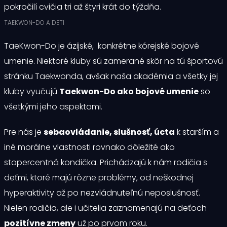
pokročilí cvičia tri až štyri krát do týždňa.
TAEKWON-DO A DETI
TaeKwon-Do je ázijské, konkrétne kórejské bojové
umenie. Niektoré kluby sú zamerané skôr na tú športovú
stránku Taekwonda, avšak naša akadémia a všetky jej
kluby vyučujú
Taekwon-Do ako bojové umenie
so
všetkými jeho aspektami.
Pre nás je
sebaovládanie, slušnosť, úcta
k starším a
iné morálne vlastnosti rovnako dôležité ako
stopercentná kondička. Prichádzajú k nám rodičia s
deťmi, ktoré majú rôzne problémy, od neškodnej
hyperaktivity až po nezvládnuteľnú neposlušnosť.
Nielen rodičia, ale i učitelia zaznamenajú na deťoch
pozitívne zmeny
už po prvom roku.