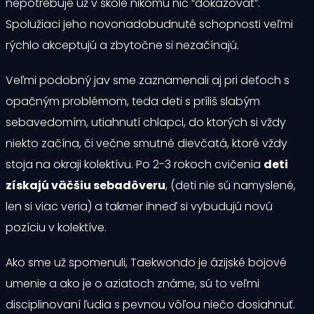
nepotrebuje už v škole nikomu nič “dokazovať”.
Spolužiaci jeho novonadobudnuté schopnosti veľmi
rýchlo akceptujú a zbytočne si nezačínajú.
Veľmi podobný jav sme zaznamenali aj pri deťoch s
opačným problémom, teda deti s príliš slabým
sebavedomím, utiahnutí chlapci, do ktorých si vždy
niekto začína, či večne smutné dievčatá, ktoré vždy
stoja na okraji kolektívu. Po 2-3 rokoch cvičenia
deti
získajú väčšiu sebadôveru
, (deti nie sú namyslené,
len si viac veria) a takmer ihneď si vybudujú novú
pozíciu v kolektíve.
Ako sme už spomenuli, Taekwondo je ázijské bojové
umenie a ako je o aziatoch známe, sú to veľmi
disciplinovaní ľudia s pevnou vôľou niečo dosiahnuť.