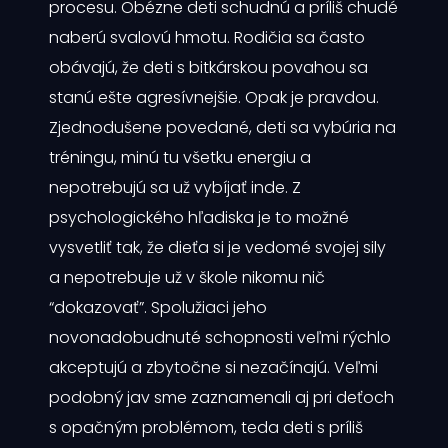
procesu. Obézne deti schudnú a príliš chudé
naberú svalovú hmotu. Rodičia sa často
obávajú, že deti s bitkárskou povahou sa
stanú ešte agresívnejšie. Opak je pravdou.
Zjednodušene povedané, deti sa vybúria na
tréningu, minú tu všetku energiu a
nepotrebujú sa už vybíjať inde. Z
psychologického hľadiska je to možné
vysvetliť tak, že dieťa si je vedomé svojej sily
a nepotrebuje už v škole nikomu nič
“dokazovať”. Spolužiaci jeho
novonadobudnuté schopnosti veľmi rýchlo
akceptujú a zbytočne si nezačínajú. Veľmi
podobný jav sme zaznamenali aj pri deťoch
s opačným problémom, teda deti s príliš