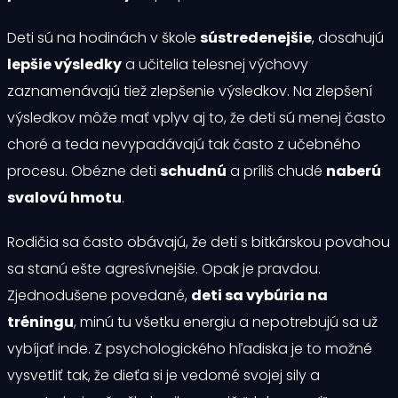
Deti sú na hodinách v škole
sústredenejšie
, dosahujú
lepšie výsledky
a učitelia telesnej výchovy
zaznamenávajú tiež zlepšenie výsledkov. Na zlepšení
výsledkov môže mať vplyv aj to, že deti sú menej často
choré a teda nevypadávajú tak často z učebného
procesu. Obézne deti
schudnú
a príliš chudé
naberú
svalovú hmotu
.
Rodičia sa často obávajú, že deti s bitkárskou povahou
sa stanú ešte agresívnejšie. Opak je pravdou.
Zjednodušene povedané,
deti sa vybúria na
tréningu
, minú tu všetku energiu a nepotrebujú sa už
vybíjať inde. Z psychologického hľadiska je to možné
vysvetliť tak, že dieťa si je vedomé svojej sily a