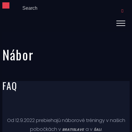
Nábor
FAQ
Od 12.9.2022 prebiehajú náborové tréningy v našich
pobočkách v
a v
.
BRATISLAVE
ŠALI