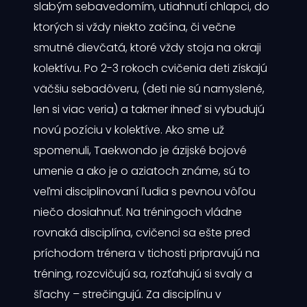
slabým sebavedomím, utiahnutí chlapci, do
ktorých si vždy niekto začína, či večne
smutné dievčatá, ktoré vždy stoja na okraji
kolektívu. Po 2-3 rokoch cvičenia deti získajú
väčšiu sebadôveru, (deti nie sú namyslené,
len si viac veria) a takmer ihneď si vybudujú
novú pozíciu v kolektíve. Ako sme už
spomenuli, Taekwondo je ázijské bojové
umenie a ako je o aziatoch známe, sú to
veľmi disciplinovaní ľudia s pevnou vôľou
niečo dosiahnuť. Na tréningoch vládne
rovnaká disciplína, cvičenci sa ešte pred
príchodom trénera v tichosti pripravujú na
tréning, rozcvičujú sa, rozťahujú si svaly a
šľachy – strečingujú. Za disciplínu v