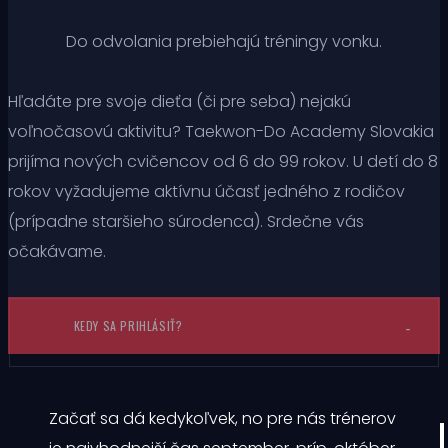
Do odvolania prebiehajú tréningy vonku.
Hľadáte pre svoje dieťa (či pre seba) nejakú
voľnočasovú aktivitu? Taekwon-Do Academy Slovakia
prijíma nových cvičencov od 6 do 99 rokov. U detí do 8
rokov vyžadujeme aktívnu účasť jedného z rodičov
(prípadne staršieho súrodenca). Srdečne vás
očakávame.
KEDY SA PRIHLÁSIŤ?
Začať sa dá kedykoľvek, no pre nás trénerov