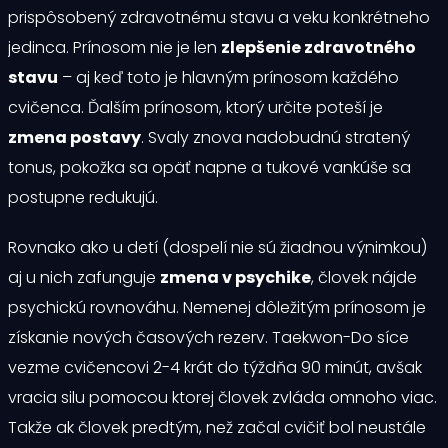
prispôsobený zdravotnému stavu a veku konkrétneho
jedinca. Prínosom nie je len
zlepšenie zdravotného
stavu
– aj keď toto je hlavným prínosom každého
cvičenca. Ďalším prínosom, ktorý určite poteší je
zmena postavy
. Svaly znova nadobudnú stratený
tonus, pokožka sa opäť napne a tukové vankúše sa
postupne redukujú.
Rovnako ako u detí (dospelí nie sú žiadnou výnimkou)
aj u nich zafunguje
zmena v psychike
, človek nájde
psychickú rovnováhu. Nemenej dôležitým prínosom je
získanie nových časových rezerv. Taekwon-Do síce
vezme cvičencovi 2-4 krát do týždňa 90 minút, avšak
vracia silu pomocou ktorej človek zvláda omnoho viac.
Takže ak človek predtým, než začal cvičiť bol neustále