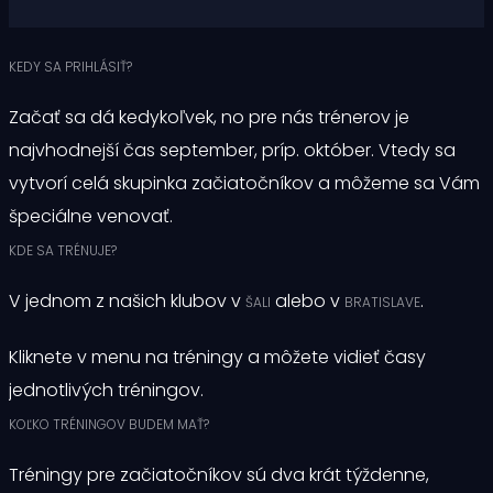
KEDY SA PRIHLÁSIŤ?
Začať sa dá kedykoľvek, no pre nás trénerov je
najvhodnejší čas september, príp. október. Vtedy sa
vytvorí celá skupinka začiatočníkov a môžeme sa Vám
špeciálne venovať.
KDE SA TRÉNUJE?
V jednom z našich klubov v
alebo v
.
ŠALI
BRATISLAVE
Kliknete v menu na tréningy a môžete vidieť časy
jednotlivých tréningov.
KOĽKO TRÉNINGOV BUDEM MAŤ?
Tréningy pre začiatočníkov sú dva krát týždenne,