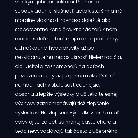
všetkými jeho aspektami. Pre nás je
sebaovládanie, slušnosť, úcta k starším a iné
morálne vlastnosti rovnako dôležité ako
stopercentná kondička. Prichádzajú k nám
rodičia s deťmi, ktoré majú rôzne problémy,
od neškodnej hyperaktivity až po
nezvládnuteľnú neposlušnosť. Nielen rodičia,
ale i učitelia zaznamenajú na deťoch
pozitívne zmeny už po prvom roku. Deti sú
na hodinách v škole sústredenejšie,
dosahujú lepšie výsledky a učitelia telesnej
výchovy zaznamenávajú tiež zlepšenie
výsledkov. Na zlepšení výsledkov môže mať
vplyv aj to, že deti sú menej často choré a
teda nevypadávajú tak často z učebného