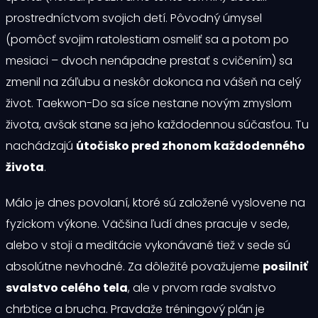
prostredníctvom svojich detí. Pôvodný úmysel
(pomôcť svojim ratolestiam osmeliť sa a potom po
mesiaci – dvoch nenápadne prestať s cvičením) sa
zmenil na záľubu a neskôr dokonca na vášeň na celý
život. Taekwon-Do sa síce nestane novým zmyslom
života, avšak stane sa jeho každodennou súčasťou. Tu
nachádzajú
útočisko pred zhonom každodenného
života
.
Málo je dnes povolaní, ktoré sú založené vyslovene na
fyzickom výkone. Väčšina ľudí dnes pracuje v sede,
alebo v stoji a meditácie vykonávané tiež v sede sú
absolútne nevhodné. Za dôležité považujeme
posilniť
svalstvo celého tela
, ale v prvom rade svalstvo
chrbtice a brucha. Pravdaže tréningový plán je