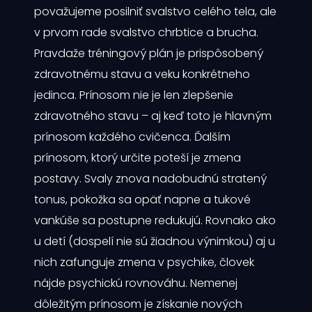
považujeme posilniť svalstvo celého tela, ale
v prvom rade svalstvo chrbtice a brucha.
Pravdaže tréningový plán je prispôsobený
zdravotnému stavu a veku konkrétneho
jedinca. Prínosom nie je len zlepšenie
zdravotného stavu – aj keď toto je hlavným
prínosom každého cvičenca. Ďalším
prínosom, ktorý určite poteší je zmena
postavy. Svaly znova nadobudnú stratený
tonus, pokožka sa opäť napne a tukové
vankúše sa postupne redukujú. Rovnako ako
u detí (dospelí nie sú žiadnou výnimkou) aj u
nich zafunguje zmena v psychike, človek
nájde psychickú rovnováhu. Nemenej
dôležitým prínosom je získanie nových