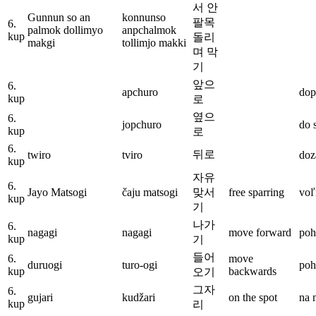
서 안
Gunnun so an
konnunso
팔목
6.
palmok dollimyo
anpchalmok
kup
돌리
makgi
tollimjo makki
며 막
기
앞으
6.
apchuro
dop
kup
로
옆으
6.
jopchuro
do 
kup
로
6.
뒤로
twiro
tviro
doz
kup
자유
6.
Jayo Matsogi
čaju matsogi
맞서
free sparring
voľ
kup
기
나가
6.
nagagi
nagagi
move forward
poh
kup
기
들어
6.
move
duruogi
turo-ogi
poh
kup
backwards
오기
그자
6.
gujari
kudžari
on the spot
na 
kup
리