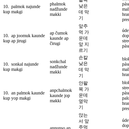
phalmok
pás
낮은
10.
palmok najunde
nadžunde
mal
kup
makgi
데 막
makki
hra
기
pre
앞주
úde
먹 가
ap čumok
10.
ap joomuk kaunde
dop
kaunde ap
운데
kup
ap jirugi
str
čirugi
앞 지
pás
르기
손칼
blo
sonkchal
낮은
10.
sonkal najunde
pás
nadžunde
kup
makgi
mal
데 막
makki
hra
기
blo
안팔
str
목 가
anpchalmok
10.
an palmok kaunde
pás
운데
kaunde jop
kup
yop makgi
pal
makki
옆막
hra
기
pre
앉는
úde
서 앞
dop
주먹
annunso ap