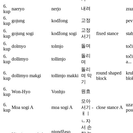
6.
내려
naeryo
nerjo
zra
kup
6.
고정
gojung
kodžong
pev
kup
고정
6.
gojung sogi
kodžong sogi
fixed stance
sta
kup
서기
6.
돌며
dolmyo
tolmjo
toči
kup
돌리
6.
toč
dollimyo
tollimjo
kup
a...
며
돌리
6.
round shaped
kru
dollimyo makgi
tollimjo makki
며 막
kup
block
blo
기
6.
원효
Won-Hyo
Vonhjo
kup
모아
6.
uza
Moa sogi A
moa sogi A
서기 -
close stance A
kup
pos
ㅐㅣ
ㄴ자
서 손
niundžaso