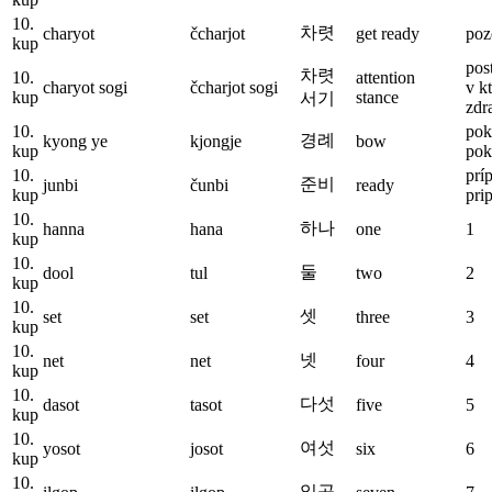
10.
차렷
charyot
čcharjot
get ready
poz
kup
pos
차렷
10.
attention
charyot sogi
čcharjot sogi
v k
kup
stance
서기
zdr
10.
pok
경례
kyong ye
kjongje
bow
kup
pok
10.
prí
준비
junbi
čunbi
ready
kup
prip
10.
하나
hanna
hana
one
1
kup
10.
둘
dool
tul
two
2
kup
10.
셋
set
set
three
3
kup
10.
넷
net
net
four
4
kup
10.
다섯
dasot
tasot
five
5
kup
10.
여섯
yosot
josot
six
6
kup
10.
일곱