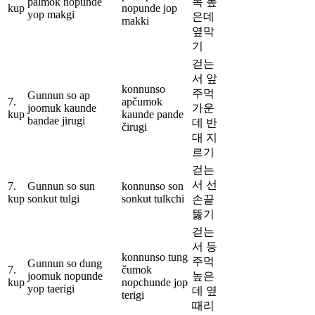
palmok nopunde
목 높
kup
nopunde jop
yop makgi
은데
makki
옆막
기
걷는
서 앞
konnunso
주먹
Gunnun so ap
7.
apčumok
joomuk kaunde
가운
kup
kaunde pande
bandae jirugi
데 반
čirugi
대 지
르기
걷는
서 선
7.
Gunnun so sun
konnunso son
kup
sonkut tulgi
sonkut tulkchi
손끝
뚫기
걷는
서 등
konnunso tung
주먹
Gunnun so dung
7.
čumok
joomuk nopunde
높은
kup
nopchunde jop
yop taerigi
데 옆
terigi
때리