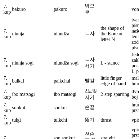
밖으
7.
bakuro
pakuro
von
kup
로
tva
pís
the shape of
7.
naš
ㄴ자
niunja
niundža
the Korean
kup
tent
letter N
zod
pís
Jed
ㄴ자
7.
zák
niunja sogi
niundža sogi
L - stance
kup
post
서기
L-p
7.
little finger
mal
발칼
balkal
palkchal
kup
edge of hand
hra
2보맞
7.
dvo
ibo matsogi
ibo matsogi
2-step sparring
kup
boj
서기
7.
hra
손끝
sonkut
sonkut
kup
prs
7.
뚫기
tulgi
tulkchi
thrust
vpi
kup
vpi
선손
prs
7.
son sonkut
straight