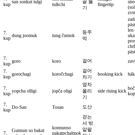
끝 뚫
sun sonkut tulgi
str
kup
tulkchi
fingertip
(sol
기
zvi
zad
päst
len
등주
7.
dung joomuk
tung čumok
uka
kup
먹
pro
chr
päs
7.
걸어
goro
koro
zav
kup
걸어
7.
gorochagi
koročchagi
hooking kick
hák
kup
차기
옆차
7.
boč
yopcha olligi
jopča oligi
올리
side rising kick
kup
kop
기
7.
도산
Do-San
Tosan
kup
걷는
서 밖
konnunso
앝팔
Gunnun so bakat
7.
pakatpchalmok