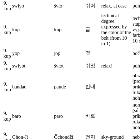
9.
쉬어
swiyo
švio
relax, at ease
poh
kup
technical
tec
degree
stu
9.
expressed by
급
kup
kup
vyj
kup
the color of the
far
belt (from 10
10 
to 1)
9.
옆
yop
jop
boč
kup
9.
쉬엇
swiyot
šviot
relax!
poh
kup
obr
(pr
9.
반대
bandae
pande
prí
kup
ruk
noh
nor
(sú
9.
바로
baro
paro
prí
kup
ruk
noh
9.
천지
Chon-Ji
Čchondži
sky-ground
neb
kup