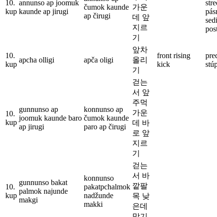
10.
annunso ap joomuk
str
čumok kaunde
가운
kup
kaunde ap jirugi
pás
ap čirugi
데 앞
sed
지르
post
기
앞차
10.
front rising
pre
apcha olligi
apča oligi
올리
kup
kick
stú
기
걷는
서 앞
주먹
gunnunso ap
konnunso ap
가운
10.
joomuk kaunde baro
čumok kaunde
kup
데 바
ap jirugi
paro ap čirugi
로 앞
지르
기
걷는
서 바
konnunso
gunnunso bakat
깥팔
10.
pakatpchalmok
palmok najunde
kup
nadžunde
목 낮
makgi
makki
은데
막기