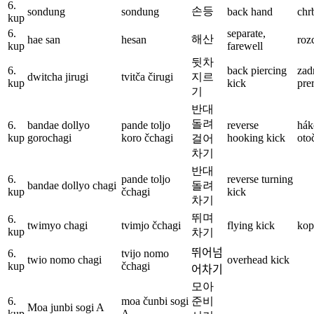
6.
손등
sondung
sondung
back hand
chr
kup
6.
separate,
해산
hae san
hesan
roz
kup
farewell
뒷차
6.
back piercing
zad
dwitcha jirugi
tvitča čirugi
지르
kup
kick
pre
기
반대
돌려
6.
bandae dollyo
pande toljo
reverse
hák
kup
gorochagi
koro čchagi
hooking kick
oto
걸어
차기
반대
6.
pande toljo
reverse turning
bandae dollyo chagi
돌려
kup
čchagi
kick
차기
뛰며
6.
twimyo chagi
tvimjo čchagi
flying kick
kop
kup
차기
뛰어넘
6.
tvijo nomo
twio nomo chagi
overhead kick
kup
čchagi
어차기
모아
6.
moa čunbi sogi
준비
Moa junbi sogi A
kup
A