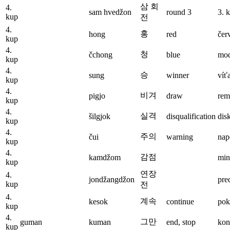
삼 회
4.
sam hvedžon
round 3
3. 
kup
전
4.
홍
hong
red
čer
kup
4.
청
čchong
blue
mo
kup
4.
승
sung
winner
víť
kup
4.
비겨
pigjo
draw
rem
kup
4.
실격
šilgjok
disqualification
dis
kup
4.
주의
čui
warning
nap
kup
4.
감점
kamdžom
min
kup
연장
4.
jondžangdžon
pre
kup
전
4.
계속
kesok
continue
pok
kup
4.
그만
guman
kuman
end, stop
koni
kup