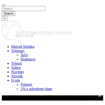
Search
×
Hlavná Stránka
Tréningy
Šaľa
Bratislava
Tréneri
Nábor
Novinky
Slovník
O nás
Partneri
2% z odvedenej dane
Slovník