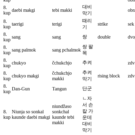
대비
8.
daebi makgi
tebi makki
obr
kup
막기
때리
8.
taerigi
terigi
strike
sek
kup
기
8.
쌍
sang
sang
double
dvo
kup
쌍 팔
8.
sang palmok
sang pchalmok
kup
목
8.
추켜
chukyo
čchukchjo
zdv
kup
추켜
8.
čchukchjo
chukyo makgi
rising block
zdv
kup
makki
막기
8.
단군
Dan-Gun
Tangun
kup
ㄴ자
서 손
niundžaso
칼 가
8.
Niunja so sonkal
sonkchal
kup
kaunde daebi makgi
kaunde tebi
운데
makki
대비
막기