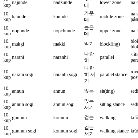
najunde
nadžunde
lower zone
na 
kup
데
가운
10.
na 
kaunde
kaunde
middle zone
kup
pá
데
높은
10.
nopunde
nopchunde
upper zone
na 
kup
데
10.
blo
막기
makgi
makki
block(ing)
kup
blo
나란
10.
súb
narani
naranhi
parallel
kup
par
히
나란
10.
rov
narani sogi
naranhi sogi
히 서
parallel stance
kup
pos
기
10.
앉는
annun
annun
sit(ting)
sed
kup
앉는
10.
annun sogi
annun sogi
sitting stance
sed
kup
서기
10.
걷는
gunnun
konnun
walking
krá
kup
걷는
10.
gunnun sogi
konnun sogi
walking stance
krá
kup
서기