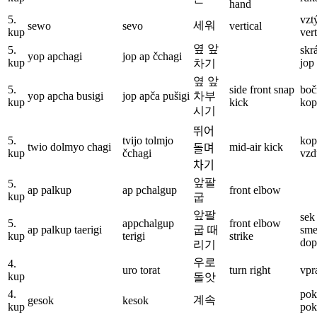
hand
5.
vzt
세워
sewo
sevo
vertical
kup
ver
옆 앞
5.
skr
yop apchagi
jop ap čchagi
kup
jop
차기
옆 앞
5.
side front snap
boč
yop apcha busigi
jop apča pušigi
차부
kup
kick
kop
시기
뛰어
5.
tvijo tolmjo
kop
twio dolmyo chagi
mid-air kick
돌며
kup
čchagi
vzd
차기
앞팔
5.
ap palkup
ap pchalgup
front elbow
kup
굽
앞팔
sek
5.
appchalgup
front elbow
ap palkup taerigi
굽 때
sm
kup
terigi
strike
dop
리기
우로
4.
uro torat
turn right
vpr
kup
돌앗
4.
pok
계속
gesok
kesok
kup
pok