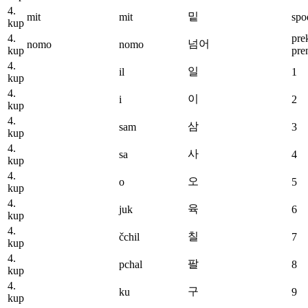
4.
밑
mit
mit
spo
kup
4.
pre
넘어
nomo
nomo
kup
pre
4.
일
il
1
kup
4.
이
i
2
kup
4.
삼
sam
3
kup
4.
사
sa
4
kup
4.
오
o
5
kup
4.
육
juk
6
kup
4.
칠
čchil
7
kup
4.
팔
pchal
8
kup
4.
구
ku
9
kup