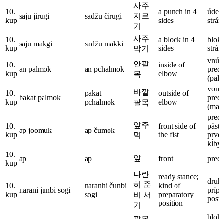
사주
10.
a punch in 4
úde
saju jirugi
sadžu čirugi
지르
kup
sides
strá
기
사주
10.
a block in 4
blo
saju makgi
sadžu makki
kup
sides
strá
막기
vnú
안팔
10.
inside of
an palmok
an pchalmok
pre
kup
elbow
목
(pa
von
바깥
10.
pakat
outside of
bakat palmok
pre
kup
pchalmok
elbow
팔목
(ma
pre
앞주
10.
front side of
päs
ap joomuk
ap čumok
kup
the fist
prv
먹
kĺb
10.
앞
ap
ap
front
pre
kup
나란
ready stance;
dru
히 준
10.
naranhi čunbi
kind of
narani junbi sogi
prí
kup
sogi
preparatory
비 서
pos
position
기
blo
팔목