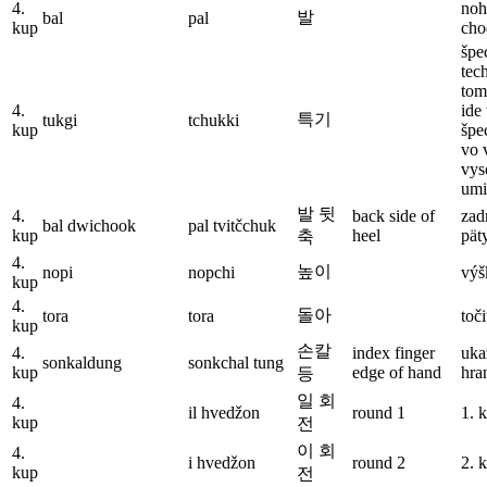
4.
noh
발
bal
pal
kup
cho
špe
tec
tom
4.
ide
특기
tukgi
tchukki
kup
špe
vo 
vys
umi
발 뒷
4.
back side of
zad
bal dwichook
pal tvitčchuk
kup
heel
pät
축
4.
높이
nopi
nopchi
výš
kup
4.
돌아
tora
tora
toči
kup
손칼
4.
index finger
uka
sonkaldung
sonkchal tung
kup
edge of hand
hra
등
일 회
4.
il hvedžon
round 1
1. 
kup
전
이 회
4.
i hvedžon
round 2
2. 
kup
전