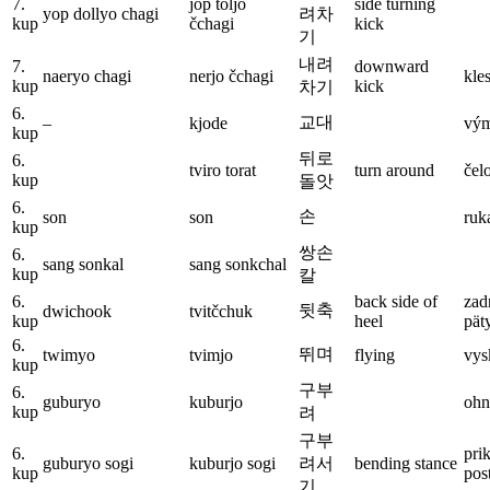
7.
jop toljo
side turning
yop dollyo chagi
려차
kup
čchagi
kick
기
내려
7.
downward
naeryo chagi
nerjo čchagi
kle
kup
kick
차기
6.
교대
–
kjode
vý
kup
뒤로
6.
tviro torat
turn around
čel
kup
돌앗
6.
손
son
son
ruk
kup
쌍손
6.
sang sonkal
sang sonkchal
kup
칼
6.
back side of
zad
뒷축
dwichook
tvitčchuk
kup
heel
pät
6.
뛰며
twimyo
tvimjo
flying
vys
kup
구부
6.
guburyo
kuburjo
ohn
kup
려
구부
6.
pri
guburyo sogi
kuburjo sogi
려서
bending stance
kup
pos
기