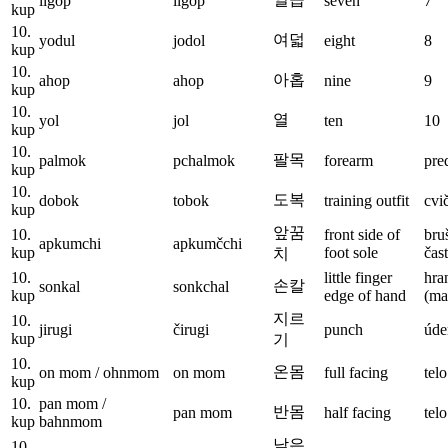
ilgop
ilgop
seven
7
kup
10.
여덟
yodul
jodol
eight
8
kup
10.
아홉
ahop
ahop
nine
9
kup
10.
열
yol
jol
ten
10
kup
10.
팔목
palmok
pchalmok
forearm
pre
kup
10.
도복
dobok
tobok
training outfit
cvi
kup
앞꿈
10.
front side of
bru
apkumchi
apkumčchi
kup
foot sole
čas
치
10.
little finger
hra
손칼
sonkal
sonkchal
kup
edge of hand
(ma
지르
10.
jirugi
čirugi
punch
úde
kup
기
10.
온몸
on mom / ohnmom
on mom
full facing
tel
kup
10.
pan mom /
반몸
pan mom
half facing
tel
kup
bahnmom
낮은
10.