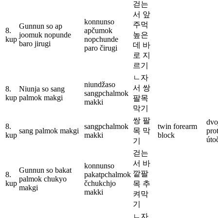
걷는
서 앞
konnunso
주먹
Gunnun so ap
8.
apčumok
joomuk nopunde
높은
kup
nopchunde
baro jirugi
데 바
paro čirugi
로 지
르기
ㄴ자
niundžaso
서 쌍
8.
Niunja so sang
sangpchalmok
kup
palmok makgi
팔목
makki
막기
쌍 팔
dvo
8.
sangpchalmok
twin forearm
sang palmok makgi
목 막
pro
kup
makki
block
úto
기
걷는
서 바
konnunso
Gunnun so bakat
깥팔
8.
pakatpchalmok
palmok chukyo
kup
čchukchjo
목 추
makgi
makki
켜막
기
ㄴ자