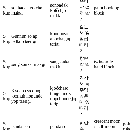
손바
sonbadak
닥 걸
5.
sonbadak golcho
palm hooking
kolčchjo
kup
makgi
block
쳐 막
makki
기
걷는
서 앞
konnunso
5.
Gunnun so ap
appchalgup
팔굽
kup
palkup taerigi
terigi
때리
기
쌍손
5.
sangsonkal
twin-knife
sang sonkal makgi
칼 막
kup
makki
hand block
기
겨차
서 등
kjóčchaso
주먹
Kyocha so dung
5.
tungčumok
joomuk nopunde
높은
kup
nopchunde jop
yop taerigi
데 옆
terigi
때리
기
crescent moon
반달
5.
pol
bandalson
pandalson
/ half-moon
kup
ruk
손