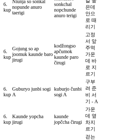
칼 높
Niunja so sonkal
6.
sonkchal
nopunde anuro
은데
kup
nopchunde
taerigi
안으
anuro terigi
로 때
리기
고정
서 앞
kodžongso
주먹
Gojung so ap
6.
apčumok
joomuk kaunde baro
가운
kup
kaunde paro
jirugi
데 바
čirugi
로 지
르기
구부
려 준
6.
Guburyo junbi sogi
kuburjo čunbi
kup
A
sogi A
비 서
기 - A
가운
데 옆
6.
Kaunde yopcha
kaunde
kup
jirugi
jopčcha čirugi
차지
르기
걷는