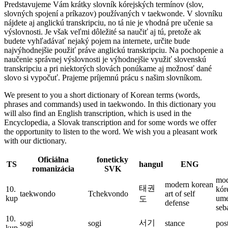
Predstavujeme Vám krátky slovník kórejských termínov (slov,
slovných spojení a príkazov) používaných v taekwonde. V slovníku
nájdete aj anglickú transkripciu, no tá nie je vhodná pre učenie sa
výslovnosti. Je však veľmi dôležité sa naučiť aj tú, pretože ak
budete vyhľadávať nejaký pojem na internete, určite bude
najvýhodnejšie použiť práve anglickú transkripciu. Na pochopenie a
naučenie správnej výslovnosti je výhodnejšie využiť slovenskú
transkripciu a pri niektorých slovách ponúkame aj možnosť dané
slovo si vypočuť. Prajeme príjemnú prácu s našim slovníkom.
We present to you a short dictionary of Korean terms (words,
phrases and commands) used in taekwondo. In this dictionary you
will also find an English transcription, which is used in the
Encyclopedia, a Slovak transcription and for some words we offer
the opportunity to listen to the word. We wish you a pleasant work
with our dictionary.
Oficiálna
foneticky
TS
hangul
ENG
romanizácia
SVK
mod
modern korean
태권
10.
kór
taekwondo
Tchekvondo
art of self
kup
ume
도
defense
seb
10.
서기
sogi
sogi
stance
pos
kup