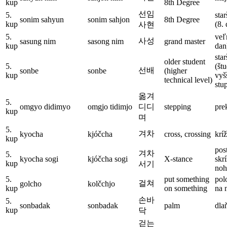
kup
8th Degree
선임
5.
star
sonim sahyun
sonim sahjon
8th Degree
kup
(8.
사현
5.
veľ
사성
sasung nim
sasong nim
grand master
kup
dan
star
older student
5.
(štu
선배
sonbe
sonbe
(higher
kup
vyš
technical level)
stu
옮겨
5.
omgyo didimyo
omgjo tidimjo
디디
stepping
prek
kup
며
5.
겨차
kyocha
kjóčcha
cross, crossing
kríž
kup
pos
겨차
5.
kyocha sogi
kjóčcha sogi
X-stance
skr
kup
서기
noh
5.
put something
pol
걸쳐
golcho
kolčchjo
kup
on something
na 
손바
5.
sonbadak
sonbadak
palm
dla
kup
닥
걷는