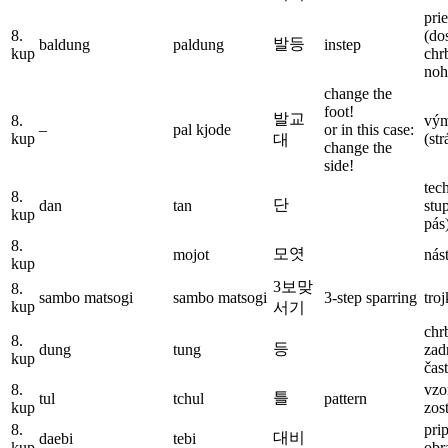
pri
8.
(do
발등
baldung
paldung
instep
kup
chr
noh
change the
foot!
발교
8.
vým
–
pal kjode
or in this case:
kup
(str
대
change the
side!
tec
8.
단
dan
tan
stu
kup
pás
8.
모엿
mojot
nás
kup
3보맞
8.
sambo matsogi
sambo matsogi
3-step sparring
tro
kup
서기
chr
8.
등
dung
tung
zad
kup
čas
8.
vzo
틀
tul
tchul
pattern
kup
zos
8.
pri
대비
daebi
tebi
kup
obr