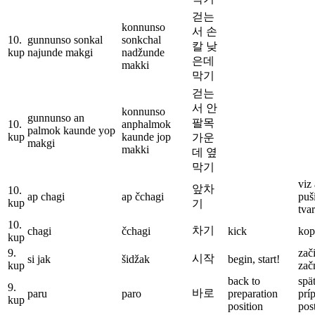
걷는
konnunso
서 손
10.
gunnunso sonkal
sonkchal
칼 낮
kup
najunde makgi
nadžunde
은데
makki
막기
걷는
서 안
konnunso
gunnunso an
팔목
10.
anphalmok
palmok kaunde yop
kup
kaunde jop
가운
makgi
makki
데 옆
막기
viz
앞차
10.
ap chagi
ap čchagi
puš
kup
기
tvar
10.
차기
chagi
čchagi
kick
kop
kup
9.
zač
시작
si jak
šidžak
begin, start!
kup
zač
back to
spä
9.
바로
paru
paro
preparation
prí
kup
position
pos