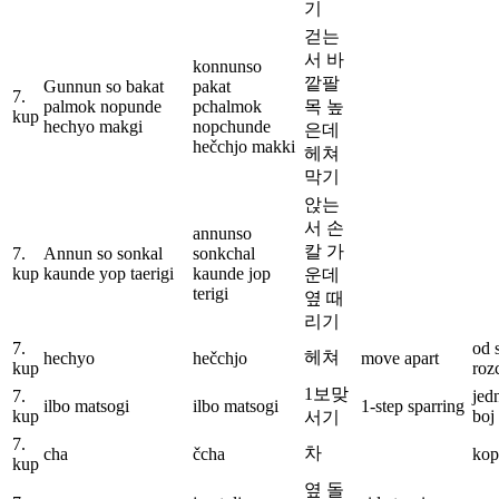
기
걷는
서 바
konnunso
깥팔
Gunnun so bakat
pakat
7.
palmok nopunde
pchalmok
목 높
kup
hechyo makgi
nopchunde
은데
hečchjo makki
헤쳐
막기
앉는
서 손
annunso
칼 가
7.
Annun so sonkal
sonkchal
kup
kaunde yop taerigi
kaunde jop
운데
terigi
옆 때
리기
7.
od 
헤쳐
hechyo
hečchjo
move apart
kup
roz
1보맞
7.
jed
ilbo matsogi
ilbo matsogi
1-step sparring
kup
boj
서기
7.
차
cha
čcha
kop
kup
옆 돌