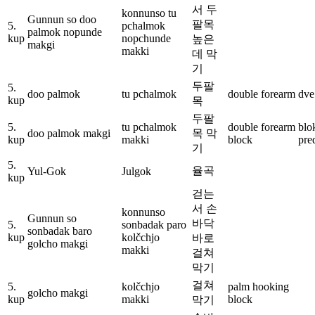
서 두
konnunso tu
Gunnun so doo
팔목
5.
pchalmok
palmok nopunde
kup
nopchunde
높은
makgi
makki
데 막
기
두팔
5.
doo palmok
tu pchalmok
double forearm
dve
kup
목
두팔
5.
tu pchalmok
double forearm
blo
doo palmok makgi
목 막
kup
makki
block
pre
기
5.
율곡
Yul-Gok
Julgok
kup
걷는
서 손
konnunso
Gunnun so
바닥
5.
sonbadak paro
sonbadak baro
kup
kolčchjo
바로
golcho makgi
makki
걸쳐
막기
걸쳐
5.
kolčchjo
palm hooking
golcho makgi
kup
makki
block
막기