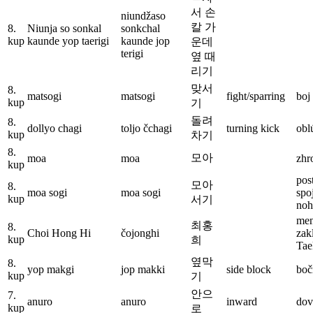
서 손
niundžaso
칼 가
8.
Niunja so sonkal
sonkchal
kup
kaunde yop taerigi
kaunde jop
운데
terigi
옆 때
리기
맞서
8.
matsogi
matsogi
fight/sparring
boj
kup
기
돌려
8.
dollyo chagi
toljo čchagi
turning kick
obl
kup
차기
8.
모아
moa
moa
zhr
kup
pos
모아
8.
moa sogi
moa sogi
spo
kup
서기
noh
me
최홍
8.
Choi Hong Hi
čojonghi
zak
kup
희
Ta
옆막
8.
yop makgi
jop makki
side block
boč
kup
기
안으
7.
anuro
anuro
inward
dov
kup
로