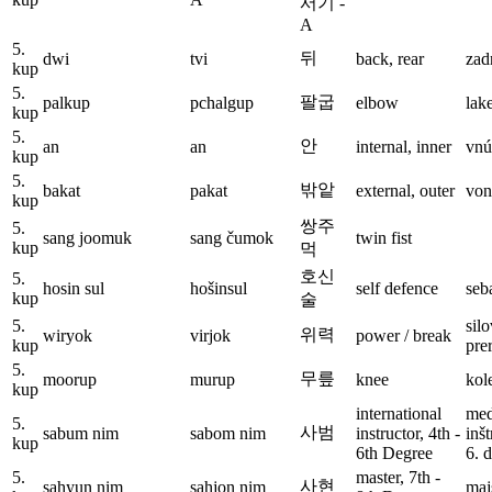
서기 -
A
5.
뒤
dwi
tvi
back, rear
zad
kup
5.
팔굽
palkup
pchalgup
elbow
lak
kup
5.
안
an
an
internal, inner
vnú
kup
5.
밖앝
bakat
pakat
external, outer
von
kup
쌍주
5.
sang joomuk
sang čumok
twin fist
kup
먹
호신
5.
hosin sul
hošinsul
self defence
seb
kup
술
5.
sil
위력
wiryok
virjok
power / break
kup
pre
5.
무릎
moorup
murup
knee
kol
kup
international
med
5.
사범
sabum nim
sabom nim
instructor, 4th -
inšt
kup
6th Degree
6. 
5.
master, 7th -
사현
sahyun nim
sahjon nim
maj