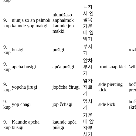
ㄴ자
서 안
niundžaso
팔목
9.
niunja so an palmok
anphalmok
kup
kaunde yop makgi
kaunde jop
가운
makki
데 옆
막기
부시
9.
busigi
pušigi
rozb
kup
기
앞차
9.
apcha busigi
apča pušigi
부시
front snap kick
švi
kup
기
옆차
9.
side piercing
boč
yopcha jirugi
jopčcha čirugi
지르
kup
kick
pre
기
옆차
9.
boč
yop chagi
jop čchagi
side kick
kup
skr
기
가운
데 앞
9.
Kaunde apcha
kaunde apča
kup
busigi
pušigi
차부
시기