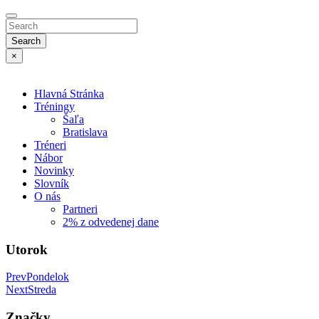
Search
×
Hlavná Stránka
Tréningy
Šaľa
Bratislava
Tréneri
Nábor
Novinky
Slovník
O nás
Partneri
2% z odvedenej dane
Utorok
Prev
Pondelok
Next
Streda
Značky