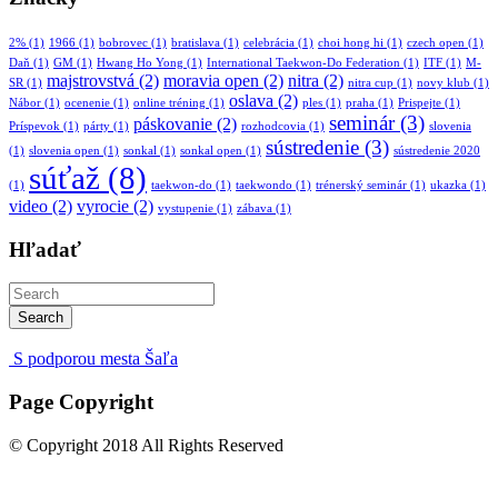
2%
(1)
1966
(1)
bobrovec
(1)
bratislava
(1)
celebrácia
(1)
choi hong hi
(1)
czech open
(1)
Daň
(1)
GM
(1)
Hwang Ho Yong
(1)
International Taekwon-Do Federation
(1)
ITF
(1)
M-
majstrovstvá
(2)
moravia open
(2)
nitra
(2)
SR
(1)
nitra cup
(1)
novy klub
(1)
oslava
(2)
Nábor
(1)
ocenenie
(1)
online tréning
(1)
ples
(1)
praha
(1)
Prispejte
(1)
seminár
(3)
páskovanie
(2)
Príspevok
(1)
párty
(1)
rozhodcovia
(1)
slovenia
sústredenie
(3)
(1)
slovenia open
(1)
sonkal
(1)
sonkal open
(1)
sústredenie 2020
súťaž
(8)
(1)
taekwon-do
(1)
taekwondo
(1)
trénerský seminár
(1)
ukazka
(1)
video
(2)
vyrocie
(2)
vystupenie
(1)
zábava
(1)
Hľadať
Search
S podporou mesta Šaľa
Page Copyright
© Copyright 2018 All Rights Reserved