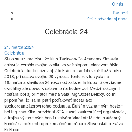
O nás
Partneri
2% z odvedenej dane
Celebrácia 24
21. marca 2024
Celebrácia
Stalo sa už tradíciou, že klub Taekwon-Do Academy Slovakia
oslavuje výročie svojho vzniku vo veľkolepom, plesovom štýle.
Celebrácia; tento názov aj táto krásna tradícia vznikli už v roku
2018, pri oslave svojho 20.výročia. Tento rok to vyšlo na
16.marca a slávilo sa 26 rokov od založenia klubu. Síce žiadne
okrúhliny ale dôvod k oslave to rozhodne bol. Medzi vzácnymi
hosťami bol aj primátor mesta Šaľa, Mgr.Jozef Belický, čo mi
pripomína, že sa mi patrí poďakovať mestu ako
spoluorganizátorovi tohto podujatia. Ďalším významným hosťom
bol Ing.Ivan Kiko, prezident STA, našej zastrešujúcej organizácie,
a trojicu významných hostí uzatvára Vladimír Minda, skúšobný
komisár a asistent reprezentačného trénera Slovenského zväzu
kickboxu.