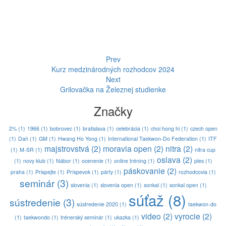
Prev
Kurz medzinárodných rozhodcov 2024
Next
Grilovačka na Železnej studienke
Značky
2%
(1)
1966
(1)
bobrovec
(1)
bratislava
(1)
celebrácia
(1)
choi hong hi
(1)
czech open
(1)
Daň
(1)
GM
(1)
Hwang Ho Yong
(1)
International Taekwon-Do Federation
(1)
ITF
majstrovstvá
(2)
moravia open
(2)
nitra
(2)
(1)
M-SR
(1)
nitra cup
oslava
(2)
(1)
novy klub
(1)
Nábor
(1)
ocenenie
(1)
online tréning
(1)
ples
(1)
páskovanie
(2)
praha
(1)
Prispejte
(1)
Príspevok
(1)
párty
(1)
rozhodcovia
(1)
seminár
(3)
slovenia
(1)
slovenia open
(1)
sonkal
(1)
sonkal open
(1)
súťaž
(8)
sústredenie
(3)
sústredenie 2020
(1)
taekwon-do
video
(2)
vyrocie
(2)
(1)
taekwondo
(1)
trénerský seminár
(1)
ukazka
(1)