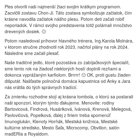
Ples otvorili naši najmenší žiaci svojim krátkym programom.
Zacvičili zostavu Chon-Ji. Táto zostava symbolizuje začiatok, čím
krásne navodila začiatok nášho plesu. Potom deti začali robiť
neporiadok. V rámci svojho predstavenia totiž polámali množstvo
drevených dosiek. 🙂
Potom nasledoval príhovor hlavného trénera, Ing.Karola Molnára,
v ktorom stručne zhodnotil rok 2023, načrtol plány na rok 2024.
Následne sme začali plesať.
Naše tradičné jedlo, ktoré pozostáva zo zabíjačkových špecialít,
sme tento rok na žiadosť niektorých hostí doplnili rezňami a
dokonca vyprážaným karfiolom. Brrrrr! 🙂 OK, proti gustu žiaden
dišputát. Našťastie polnočná domáca kapustnica od Anky a Jara
nás vrátila do tých správnych tradícií.
Za zmienku rozhodne stojí aj krásna tombola, o ktorú sa postarali
naši sponzori, ktorým týmto ďakujeme. Menovite: rodiny
Bartovicová, Findrová, Husáriková, Ivánová, Krenová, Melegová,
Pavlovičová, Popelková, ďalej z firiem treba spomenúť
Imunoglukán, Klenoty Horňák, Mestská knižnica, Mestské
kultúrne stredisko, Mesto Šaľa, Microcomp, Obvilion, salón
madERIa a Royaldom.