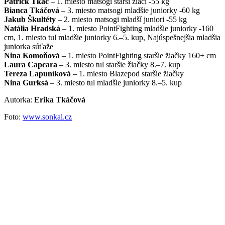
Patrick Tkáč
– 1. miesto matsogi starší žiaci -55 kg
Bianca Tkáčová
– 3. miesto matsogi mladšie juniorky -60 kg
Jakub Škultéty
– 2. miesto matsogi mladší juniori -55 kg
Natália Hradská
– 1. miesto PointFighting mladšie juniorky -160
cm, 1. miesto tul mladšie juniorky 6.–5. kup, Najúspešnejšia mladšia
juniorka súťaže
Nina Komoňová
– 1. miesto PointFighting staršie žiačky 160+ cm
Laura Capcara
– 3. miesto tul staršie žiačky 8.–7. kup
Tereza Lapuníková
– 1. miesto Blazepod staršie žiačky
Nina Gurksá
– 3. miesto tul mladšie juniorky 8.–5. kup
Autorka:
Erika Tkáčová
Foto:
www.sonkal.cz