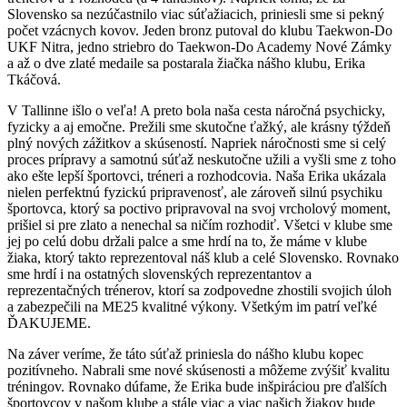
Slovensko sa nezúčastnilo viac súťažiacich, priniesli sme si pekný
počet vzácnych kovov. Jeden bronz putoval do klubu Taekwon-Do
UKF Nitra, jedno striebro do Taekwon-Do Academy Nové Zámky
a až o dve zlaté medaile sa postarala žiačka nášho klubu, Erika
Tkáčová
.
V Tallinne išlo o veľa! A preto bola naša cesta náročná psychicky,
fyzicky a aj emočne. Prežili sme skutočne ťažký, ale krásny týždeň
plný nových zážitkov a skúseností. Napriek náročnosti sme si celý
proces prípravy a samotnú súťaž neskutočne užili a vyšli sme z toho
ako ešte lepší športovci, tréneri a rozhodcovia. Naša Erika ukázala
nielen perfektnú fyzickú pripravenosť, ale zároveň silnú psychiku
športovca, ktorý sa poctivo pripravoval na svoj vrcholový moment,
prišiel si pre zlato a nenechal sa ničím rozhodiť. Všetci v klube sme
jej po celú dobu držali palce a sme hrdí na to, že máme v klube
žiaka, ktorý takto reprezentoval náš klub a celé Slovensko. Rovnako
sme hrdí i na ostatných slovenských reprezentantov a
reprezentačných trénerov, ktorí sa zodpovedne zhostili svojich úloh
a zabezpečili na ME25 kvalitné výkony. Všetkým im patrí veľké
ĎAKUJEME.
Na záver veríme, že táto súťaž priniesla do nášho klubu kopec
pozitívneho. Nabrali sme nové skúsenosti a môžeme zvýšiť kvalitu
tréningov. Rovnako dúfame, že Erika bude inšpiráciou pre ďalších
športovcov v našom klube a stále viac a viac našich žiakov bude