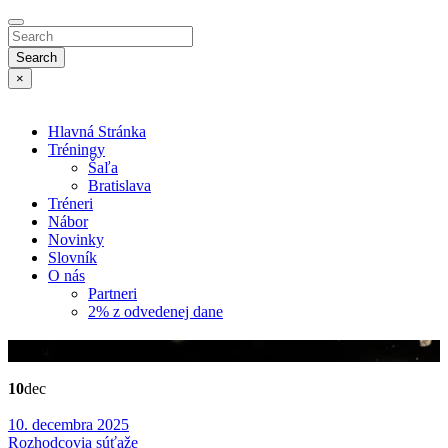
Search
×
Hlavná Stránka
Tréningy
Šaľa
Bratislava
Tréneri
Nábor
Novinky
Slovník
O nás
Partneri
2% z odvedenej dane
Kategória:
Rozhodcovia
10
dec
10. decembra 2025
Rozhodcovia
súťaže