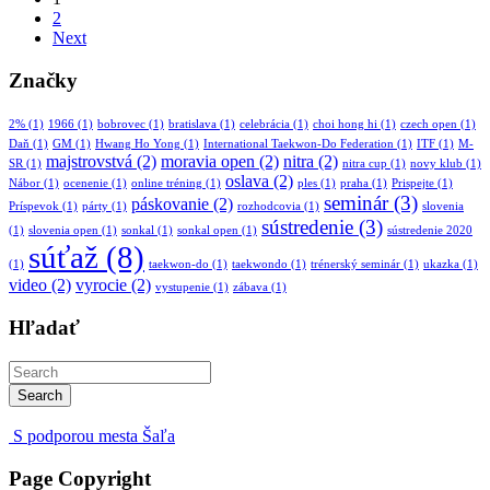
2
Next
Značky
2%
(1)
1966
(1)
bobrovec
(1)
bratislava
(1)
celebrácia
(1)
choi hong hi
(1)
czech open
(1)
Daň
(1)
GM
(1)
Hwang Ho Yong
(1)
International Taekwon-Do Federation
(1)
ITF
(1)
M-
majstrovstvá
(2)
moravia open
(2)
nitra
(2)
SR
(1)
nitra cup
(1)
novy klub
(1)
oslava
(2)
Nábor
(1)
ocenenie
(1)
online tréning
(1)
ples
(1)
praha
(1)
Prispejte
(1)
seminár
(3)
páskovanie
(2)
Príspevok
(1)
párty
(1)
rozhodcovia
(1)
slovenia
sústredenie
(3)
(1)
slovenia open
(1)
sonkal
(1)
sonkal open
(1)
sústredenie 2020
súťaž
(8)
(1)
taekwon-do
(1)
taekwondo
(1)
trénerský seminár
(1)
ukazka
(1)
video
(2)
vyrocie
(2)
vystupenie
(1)
zábava
(1)
Hľadať
Search
S podporou mesta Šaľa
Page Copyright