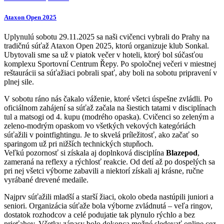
Ataxon Open 2025
Uplynulú sobotu 29.11.2025 sa naši cvičenci vybrali do Prahy na
tradičnú súťaž Ataxon Open 2025, ktorú organizuje klub Sonkal.
Ubytovali sme sa už v piatok večer v hoteli, ktorý bol súčasťou
komplexu Sportovní Centrum Řepy. Po spoločnej večeri v miestnej
reštaurácii sa súťažiaci pobrali spať, aby boli na sobotu pripravení v
plnej sile.
V sobotu ráno nás čakalo váženie, ktoré všetci úspešne zvládli. Po
oficiálnom zahájení sa súťaž začala na šiestich tatami v disciplínach
tul a matsogi od 4. kupu (modrého opaska). Cvičenci so zeleným a
zeleno-modrým opaskom vo všetkých vekových kategóriách
súťažili v pointfightingu. Je to skvelá príležitosť, ako začať so
sparingom už pri nižších technických stupňoch.
Veľkú pozornosť si získala aj doplnková disciplína
Blazepod
,
zameraná na reflexy a rýchlosť reakcie. Od detí až po dospelých sa
pri nej všetci výborne zabavili a niektorí získali aj krásne, ručne
vyrábané drevené medaile.
Najprv súťažili mladší a starší žiaci, okolo obeda nastúpili juniori a
seniori. Organizácia súťaže bola výborne zvládnutá – veľa ringov,
dostatok rozhodcov a celé podujatie tak plynulo rýchlo a bez
prieťahov. Všetky zápasy bolo dokonca možné sledovať online cez