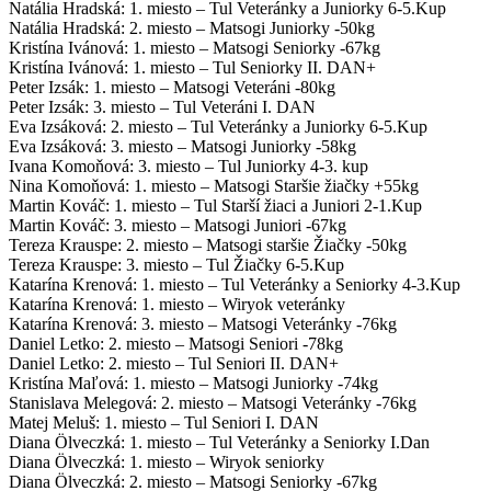
Natália Hradská: 1. miesto – Tul Veteránky a Juniorky 6-5.Kup
Natália Hradská: 2. miesto – Matsogi Juniorky -50kg
Kristína Ivánová: 1. miesto – Matsogi Seniorky -67kg
Kristína Ivánová: 1. miesto – Tul Seniorky II. DAN+
Peter Izsák: 1. miesto – Matsogi Veteráni -80kg
Peter Izsák: 3. miesto – Tul Veteráni I. DAN
Eva Izsáková: 2. miesto – Tul Veteránky a Juniorky 6-5.Kup
Eva Izsáková: 3. miesto – Matsogi Juniorky -58kg
Ivana Komoňová: 3. miesto – Tul Juniorky 4-3. kup
Nina Komoňová: 1. miesto – Matsogi Staršie žiačky +55kg
Martin Kováč: 1. miesto – Tul Starší žiaci a Juniori 2-1.Kup
Martin Kováč: 3. miesto – Matsogi Juniori -67kg
Tereza Krauspe: 2. miesto – Matsogi staršie Žiačky -50kg
Tereza Krauspe: 3. miesto – Tul Žiačky 6-5.Kup
Katarína Krenová: 1. miesto – Tul Veteránky a Seniorky 4-3.Kup
Katarína Krenová: 1. miesto – Wiryok veteránky
Katarína Krenová: 3. miesto – Matsogi Veteránky -76kg
Daniel Letko: 2. miesto – Matsogi Seniori -78kg
Daniel Letko: 2. miesto – Tul Seniori II. DAN+
Kristína Maľová: 1. miesto – Matsogi Juniorky -74kg
Stanislava Melegová: 2. miesto – Matsogi Veteránky -76kg
Matej Meluš: 1. miesto – Tul Seniori I. DAN
Diana Ölveczká: 1. miesto – Tul Veteránky a Seniorky I.Dan
Diana Ölveczká: 1. miesto – Wiryok seniorky
Diana Ölveczká: 2. miesto – Matsogi Seniorky -67kg