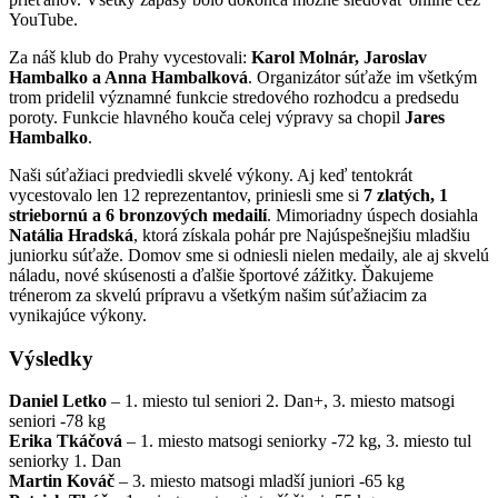
YouTube.
Za náš klub do Prahy vycestovali:
Karol Molnár, Jaroslav
Hambalko a Anna Hambalková
. Organizátor súťaže im všetkým
trom pridelil významné funkcie stredového rozhodcu a predsedu
poroty. Funkcie hlavného kouča celej výpravy sa chopil
Jares
Hambalko
.
Naši súťažiaci predviedli skvelé výkony. Aj keď tentokrát
vycestovalo len 12 reprezentantov, priniesli sme si
7 zlatých, 1
striebornú a 6 bronzových medailí
. Mimoriadny úspech dosiahla
Natália Hradská
, ktorá získala pohár pre Najúspešnejšiu mladšiu
juniorku súťaže. Domov sme si odniesli nielen medaily, ale aj skvelú
náladu, nové skúsenosti a ďalšie športové zážitky. Ďakujeme
trénerom za skvelú prípravu a všetkým našim súťažiacim za
vynikajúce výkony.
Výsledky
Daniel Letko
– 1. miesto tul seniori 2. Dan+, 3. miesto matsogi
seniori -78 kg
Erika Tkáčová
– 1. miesto matsogi seniorky -72 kg, 3. miesto tul
seniorky 1. Dan
Martin Kováč
– 3. miesto matsogi mladší juniori -65 kg