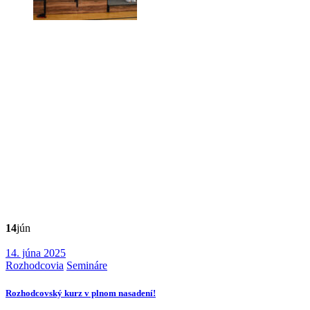
14
jún
14. júna 2025
Rozhodcovia
Semináre
Rozhodcovský kurz v plnom nasadení!