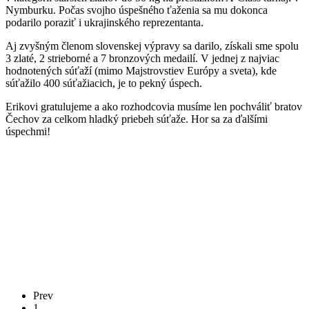
Nymburku. Počas svojho úspešného ťaženia sa mu dokonca
podarilo poraziť i ukrajinského reprezentanta.
Aj zvyšným členom slovenskej výpravy sa darilo, získali sme spolu
3 zlaté, 2 strieborné a 7 bronzových medailí. V jednej z najviac
hodnotených súťaží (mimo Majstrovstiev Európy a sveta), kde
súťažilo 400 súťažiacich, je to pekný úspech.
Erikovi gratulujeme a ako rozhodcovia musíme len pochváliť bratov
Čechov za celkom hladký priebeh súťaže. Hor sa za ďalšími
úspechmi!
Prev
1