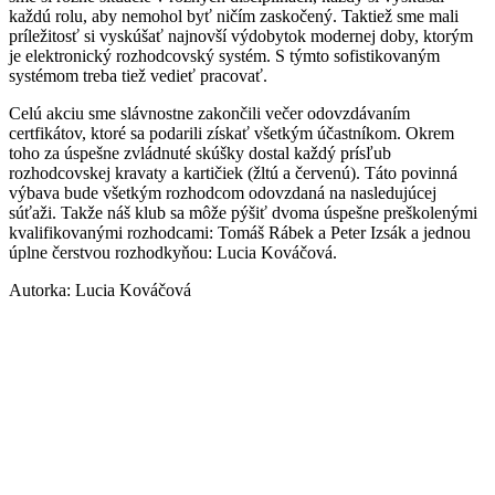
každú rolu, aby nemohol byť ničím zaskočený. Taktiež sme mali
príležitosť si vyskúšať najnovší výdobytok modernej doby, ktorým
je elektronický rozhodcovský systém. S týmto sofistikovaným
systémom treba tiež vedieť pracovať.
Celú akciu sme slávnostne zakončili večer odovzdávaním
certfikátov, ktoré sa podarili získať všetkým účastníkom. Okrem
toho za úspešne zvládnuté skúšky dostal každý prísľub
rozhodcovskej kravaty a kartičiek (žltú a červenú). Táto povinná
výbava bude všetkým rozhodcom odovzdaná na nasledujúcej
súťaži. Takže náš klub sa môže pýšiť dvoma úspešne preškolenými
kvalifikovanými rozhodcami: Tomáš Rábek a Peter Izsák a jednou
úplne čerstvou rozhodkyňou: Lucia Kováčová.
Autorka: Lucia Kováčová