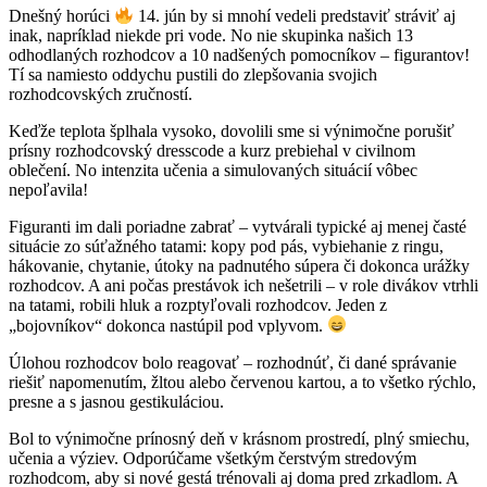
Dnešný horúci
14. jún by si mnohí vedeli predstaviť stráviť aj
inak, napríklad niekde pri vode. No nie skupinka našich 13
odhodlaných rozhodcov a 10 nadšených pomocníkov – figurantov!
Tí sa namiesto oddychu pustili do zlepšovania svojich
rozhodcovských zručností.
Keďže teplota šplhala vysoko, dovolili sme si výnimočne porušiť
prísny rozhodcovský dresscode a kurz prebiehal v civilnom
oblečení. No intenzita učenia a simulovaných situácií vôbec
nepoľavila!
Figuranti im dali poriadne zabrať – vytvárali typické aj menej časté
situácie zo súťažného tatami: kopy pod pás, vybiehanie z ringu,
hákovanie, chytanie, útoky na padnutého súpera či dokonca urážky
rozhodcov. A ani počas prestávok ich nešetrili – v role divákov vtrhli
na tatami, robili hluk a rozptyľovali rozhodcov. Jeden z
„bojovníkov“ dokonca nastúpil pod vplyvom.
Úlohou rozhodcov bolo reagovať – rozhodnúť, či dané správanie
riešiť napomenutím, žltou alebo červenou kartou, a to všetko rýchlo,
presne a s jasnou gestikuláciou.
Bol to výnimočne prínosný deň v krásnom prostredí, plný smiechu,
učenia a výziev. Odporúčame všetkým čerstvým stredovým
rozhodcom, aby si nové gestá trénovali aj doma pred zrkadlom. A