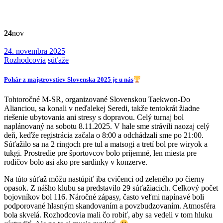
24
nov
24. novembra 2025
Rozhodcovia
súťaže
Pohár z majstrovstiev Slovenska 2025 je u nás
Tohtoročné M-SR, organizované Slovenskou Taekwon-Do
Alianciou, sa konali v neďalekej Seredi, takže tentokrát žiadne
riešenie ubytovania ani stresy s dopravou. Celý turnaj bol
naplánovaný na sobotu 8.11.2025. V hale sme strávili naozaj celý
deň, keďže registrácia začala o 8:00 a odchádzali sme po 21:00.
Súťažilo sa na 2 ringoch pre tul a matsogi a tretí bol pre wiryok a
tukgi. Prostredie pre športovcov bolo príjemné, len miesta pre
rodičov bolo asi ako pre sardinky v konzerve.
Na túto súťaž môžu nastúpiť iba cvičenci od zeleného po čierny
opasok. Z nášho klubu sa predstavilo 29 súťažiacich. Celkový počet
bojovníkov bol 116. Náročné zápasy, často veľmi napínavé boli
podporované hlasným skandovaním a povzbudzovaním. Atmosféra
bola skvelá. Rozhodcovia mali čo robiť, aby sa vedeli v tom hluku