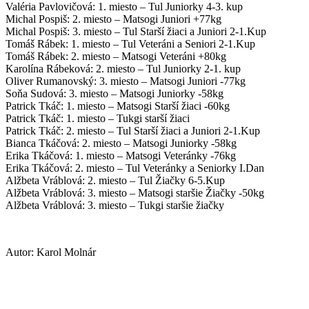
Valéria Pavlovičová: 1. miesto – Tul Juniorky 4-3. kup
Michal Pospiš: 2. miesto – Matsogi Juniori +77kg
Michal Pospiš: 3. miesto – Tul Starší žiaci a Juniori 2-1.Kup
Tomáš Rábek: 1. miesto – Tul Veteráni a Seniori 2-1.Kup
Tomáš Rábek: 2. miesto – Matsogi Veteráni +80kg
Karolína Rábeková: 2. miesto – Tul Juniorky 2-1. kup
Oliver Rumanovský: 3. miesto – Matsogi Juniori -77kg
Soňa Sudová: 3. miesto – Matsogi Juniorky -58kg
Patrick Tkáč: 1. miesto – Matsogi Starší žiaci -60kg
Patrick Tkáč: 1. miesto – Tukgi starší žiaci
Patrick Tkáč: 2. miesto – Tul Starší žiaci a Juniori 2-1.Kup
Bianca Tkáčová: 2. miesto – Matsogi Juniorky -58kg
Erika Tkáčová: 1. miesto – Matsogi Veteránky -76kg
Erika Tkáčová: 2. miesto – Tul Veteránky a Seniorky I.Dan
Alžbeta Vráblová: 2. miesto – Tul Žiačky 6-5.Kup
Alžbeta Vráblová: 3. miesto – Matsogi staršie Žiačky -50kg
Alžbeta Vráblová: 3. miesto – Tukgi staršie žiačky
Autor: Karol Molnár