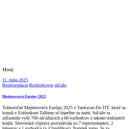
11
máj
11. mája 2025
Reprezentácia
Rozhodcovia
súťaže
Majstrovstvá Európy 2025
Tohtoročné Majstrovstvá Európy 2025 v Taekwon-Do ITF, ktoré sa
konali v Estónskom Tallinne sú úspešne za nami. Súťaže sa
zúčastnilo vyše 700 súťažiacich a 60 rozhodcov z takmer tridsiatich
krajín. Slovenská výprava pozostávala zo 7 reprezentantov, 2
trénerov a 1 rozhodcu (a 4 fanúšikov
). Napriek tomu, že za