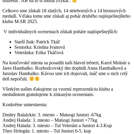
sústrediť. Ale na to si musia zvykať.
Celkovo sme získali 18 zlatých, 14 strieborných a 14 bronzových
medailí. Vďaka tomu sme získali aj pohár druhého najúspešnejšieho
klubu M-SR 2025.
V individuálnych oceneniach získali poháre najúspešnejších:
Starší žiak: Patrick Tkáč
Seniorka: Kristína Ivanová
Veteránka: Erika Tkáčová
Na koučovské miesta sa posadili naši hlavní tréneri, Karol Molnár a
Jares Hambalko. Rozhodcovský tím doplnili Anna Hambalková a
Jaroslav Hambalko. Kávou sme ich dopovali, ináč sme o nich celý
deň nepočuli.
Všetkým našim ďakujeme za vzornú reprezentáciu klubu a
medailistom gratulujeme k získaným oceneniam.
Konkrétne umiestnenia:
Dmitry Balalykin: 3. miesto – Matsogi Juniori -67kg
Andrej Halada: 3. miesto – Matsogi Juniori +77kg
Andrej Halada: 3. miesto – Tul Veteráni a Juniori 4-3.Kup
Theo Helegda: 1. miesto – Tul Juniori 6-5. kup