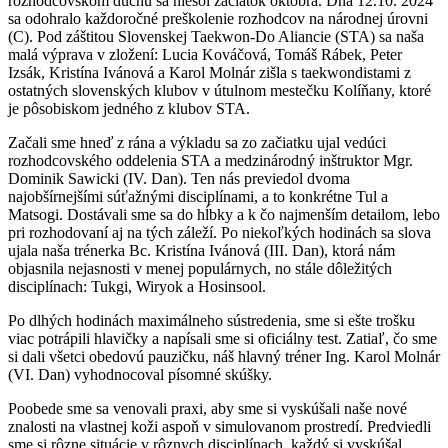
rozhodcovskom duchu sa niesol začiatok októbra. Dňa 12.10. 2024
sa odohralo každoročné preškolenie rozhodcov na národnej úrovni
(C). Pod záštitou Slovenskej Taekwon-Do Aliancie (STA) sa naša
malá výprava v zložení: Lucia Kováčová, Tomáš Rábek, Peter
Izsák, Kristína Ivánová a Karol Molnár zišla s taekwondistami z
ostatných slovenských klubov v útulnom mestečku Kolíňany, ktoré
je pôsobiskom jedného z klubov STA.
Začali sme hneď z rána a výkladu sa zo začiatku ujal vedúci
rozhodcovského oddelenia STA a medzinárodný inštruktor Mgr.
Dominik Sawicki (IV. Dan). Ten nás previedol dvoma
najobšírnejšími súťažnými disciplínami, a to konkrétne Tul a
Matsogi. Dostávali sme sa do hĺbky a k čo najmenším detailom, lebo
pri rozhodovaní aj na tých záleží. Po niekoľkých hodinách sa slova
ujala naša trénerka Bc. Kristína Ivánová (III. Dan), ktorá nám
objasnila nejasnosti v menej populárnych, no stále dôležitých
disciplínach: Tukgi, Wiryok a Hosinsool.
Po dlhých hodinách maximálneho sústredenia, sme si ešte trošku
viac potrápili hlavičky a napísali sme si oficiálny test. Zatiaľ, čo sme
si dali všetci obedovú pauzičku, náš hlavný tréner Ing. Karol Molnár
(VI. Dan) vyhodnocoval písomné skúšky.
Poobede sme sa venovali praxi, aby sme si vyskúšali naše nové
znalosti na vlastnej koži aspoň v simulovanom prostredí. Predviedli
sme si rôzne situácie v rôznych disciplínach, každý si vyskúšal