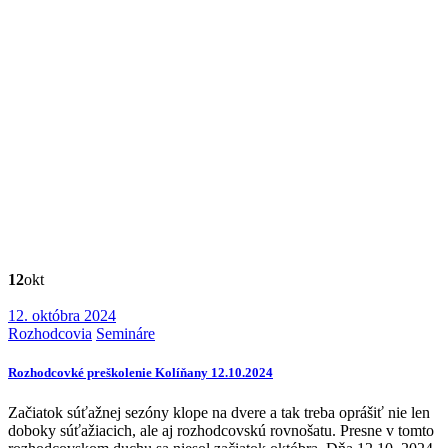
12
okt
12. októbra 2024
Rozhodcovia
Semináre
Rozhodcovké preškolenie Kolíňany 12.10.2024
Začiatok súťažnej sezóny klope na dvere a tak treba oprášiť nie len
doboky súťažiacich, ale aj rozhodcovskú rovnošatu. Presne v tomto