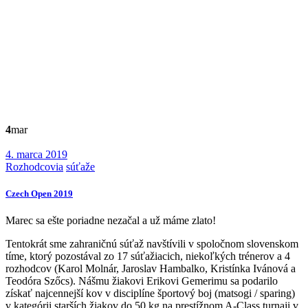
4
mar
4. marca 2019
Rozhodcovia
súťaže
Czech Open 2019
Marec sa ešte poriadne nezačal a už máme zlato!
Tentokrát sme zahraničnú súťaž navštívili v spoločnom slovenskom
tíme, ktorý pozostával zo 17 súťažiacich, niekoľkých trénerov a 4
rozhodcov (Karol Molnár, Jaroslav Hambalko, Kristínka Ivánová a
Teodóra Szőcs). Nášmu žiakovi Erikovi Gemerimu sa podarilo
získať najcennejší kov v disciplíne športový boj (matsogi / sparing)
v kategórii starších žiakov do 50 kg na prestížnom A-Class turnaji v